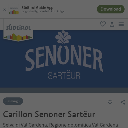
Südtirol Guide App
Download
La guida digitale dell´Alto Adige
men
favoriti
user lin
Casalinghi
Carillon Senoner Sartëur
Selva di Val Gardena, Regione dolomitica Val Gardena