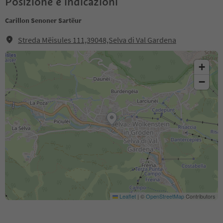
Posizione e indicazioni
Carillon Senoner Sartëur
Streda Mëisules 111,39048,Selva di Val Gardena
+
−
Leaflet
|
©
OpenStreetMap
Contributors