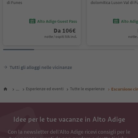
di Funes
dolomitica Luson Val di F
Alto Adige Guest Pass
Alto Adi
Da
106
€
notte / ospiti IVA incl.
notte /
Tutti gli alloggi nelle vicinanze
...
Esperienze ed eventi
Tutte le esperienze
Escursione ci
Idee per le tue vacanze in Alto Adige
Con la newsletter dell’Alto Adige ricevi consigli per le