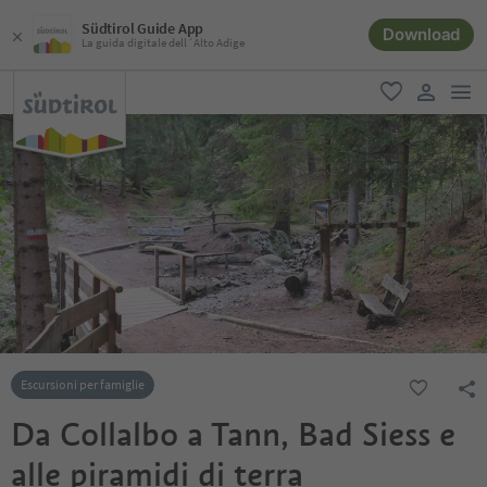
Südtirol Guide App
Download
La guida digitale dell´Alto Adige
men
favoriti
user lin
Escursioni per famiglie
Da Collalbo a Tann, Bad Siess e
alle piramidi di terra