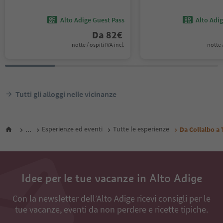
Alto Adige Guest Pass
Alto Adi
Da
82
€
notte / ospiti IVA incl.
notte /
Tutti gli alloggi nelle vicinanze
...
Esperienze ed eventi
Tutte le esperienze
Da Collalbo a 
Idee per le tue vacanze in Alto Adige
Con la newsletter dell’Alto Adige ricevi consigli per le
tue vacanze, eventi da non perdere e ricette tipiche.