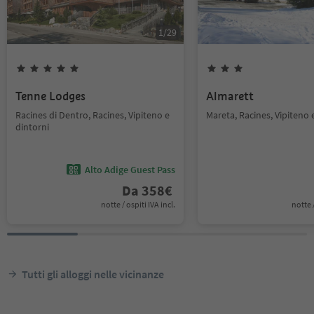
1
/
29
Tenne Lodges
Almarett
Racines di Dentro, Racines, Vipiteno e
Mareta, Racines, Vipiteno 
dintorni
Alto Adige Guest Pass
Da
358
€
notte / ospiti IVA incl.
notte /
Tutti gli alloggi nelle vicinanze