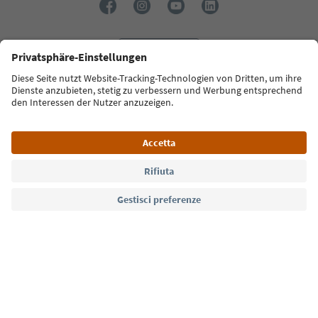
Lingua: Italiano
Südtirol Guide App
FAQ
Contatti
Press
MICE
Privacy Policy
Termini e condizioni
Crediti
Cookie Policy
Film commission
Chi siamo
Dichiarazione di accessibilità
Alto Adige B2B
© 2026 IDM Südtirol