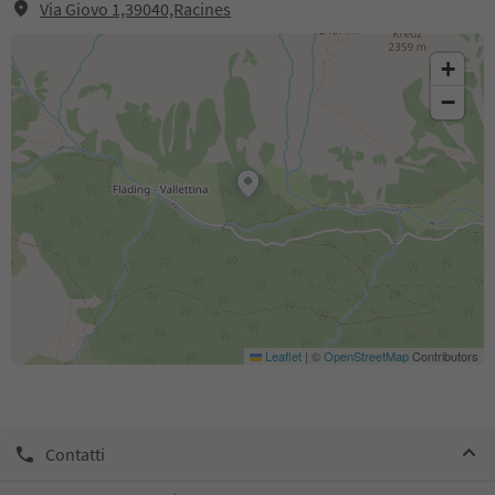
Via Giovo 1,39040,Racines
+
−
Leaflet
|
©
OpenStreetMap
Contributors
Contatti