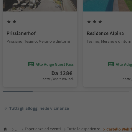
Prissianerhof
Residence Alpina
Prissiano, Tesimo, Merano e dintorni
Tesimo, Merano e dintorn
Alto Adige Guest Pass
Alto Adi
Da
128
€
notte / ospiti IVA incl.
notte /
Tutti gli alloggi nelle vicinanze
...
Esperienze ed eventi
Tutte le esperienze
Castello Wehr