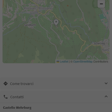
−
Leaflet
|
©
OpenStreetMap
Contributors
Come trovarci
Contatti
Castello Wehrburg