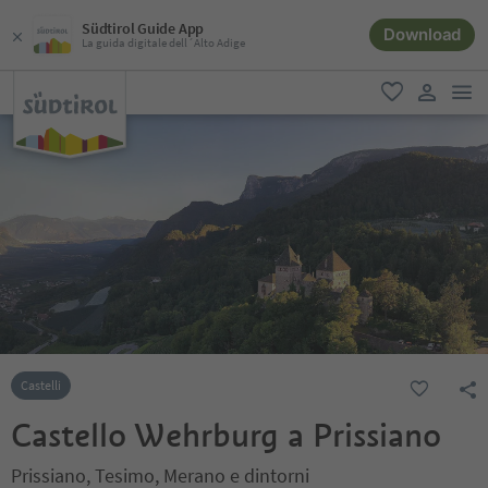
Südtirol Guide App
Download
La guida digitale dell´Alto Adige
men
favoriti
user lin
Castelli
Castello Wehrburg a Prissiano
Prissiano, Tesimo, Merano e dintorni