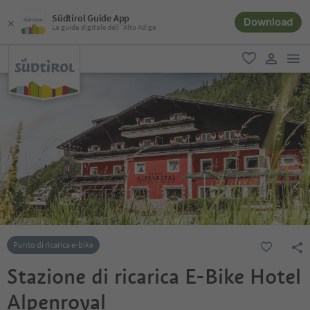
Südtirol Guide App
Download
La guida digitale dell´Alto Adige
men
favoriti
user lin
Punto di ricarica e-bike
Stazione di ricarica E-Bike Hotel
Alpenroyal