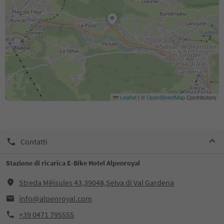
Leaflet
|
©
OpenStreetMap
Contributors
Contatti
Stazione di ricarica E-Bike Hotel Alpenroyal
Streda Mëisules 43,39048,Selva di Val Gardena
info@alpenroyal.com
+39 0471 795555