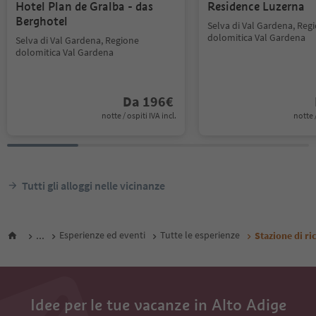
Hotel Plan de Gralba - das
Residence Luzerna
Berghotel
Selva di Val Gardena, Reg
dolomitica Val Gardena
Selva di Val Gardena, Regione
dolomitica Val Gardena
Da
196
€
notte / ospiti IVA incl.
notte /
Tutti gli alloggi nelle vicinanze
...
Esperienze ed eventi
Tutte le esperienze
Stazione di ri
Idee per le tue vacanze in Alto Adige