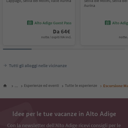
Lappago, Selva dei Molini, Valle Aurina
Selva die Molini, Selva dei 
Aurina
Alto Adige Guest Pass
Alto Adi
Da
64
€
notte / ospiti IVA incl.
notte /
Tutti gli alloggi nelle vicinanze
...
Esperienze ed eventi
Tutte le esperienze
Escursione Ma
Idee per le tue vacanze in Alto Adige
Con la newsletter dell’Alto Adige ricevi consigli per le