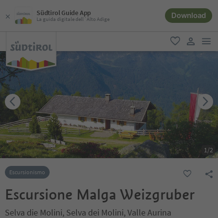
Südtirol Guide App
Download
La guida digitale dell´Alto Adige
men
favoriti
user lin
1
/
2
Escursionismo
Escursione Malga Weizgruber
Selva die Molini, Selva dei Molini, Valle Aurina