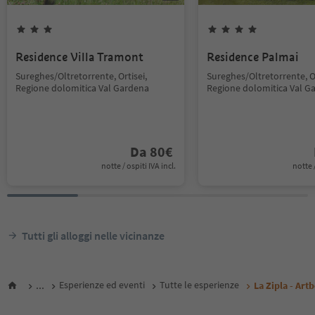
Residence Villa Tramont
Residence Palmai
Sureghes/Oltretorrente, Ortisei,
Sureghes/Oltretorrente, Or
Regione dolomitica Val Gardena
Regione dolomitica Val G
Da
80
€
notte / ospiti IVA incl.
notte /
Tutti gli alloggi nelle vicinanze
...
Esperienze ed eventi
Tutte le esperienze
La Zipla - Art