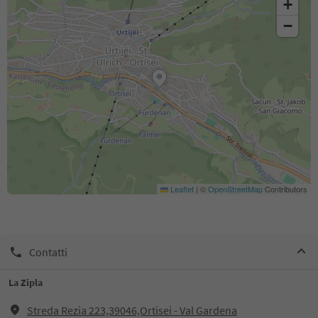
+
−
Leaflet
|
©
OpenStreetMap
Contributors
Contatti
La Zipla
Streda Rezia 223,39046,Ortisei - Val Gardena