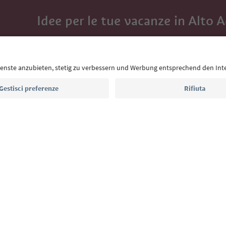
Idee per le tue vacanze in Alto 
Con la newsletter dell’Alto Adige ricevi consigli per l
eventi da non perdere e ricette tipiche.
Indirizzo e-mail*
Iscriviti alla newsletter