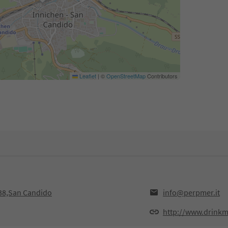
Leaflet
|
©
OpenStreetMap
Contributors
038,San Candido
info@perpmer.it
http://www.drinkma