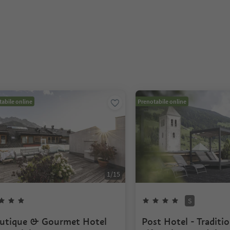
abile online
Prenotabile online
1
/
15
S
utique & Gourmet Hotel
Post Hotel - Traditi