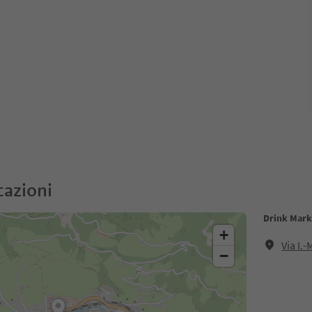
cazioni
Drink Mark
+
Via I.
−