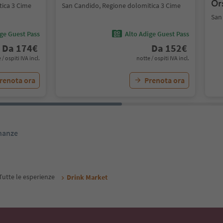
Or
tica 3 Cime
San Candido, Regione dolomitica 3 Cime
San
ige Guest Pass
Alto Adige Guest Pass
Da
174
€
Da
152
€
 / ospiti IVA incl.
notte / ospiti IVA incl.
renota ora
Prenota ora
inanze
Tutte le esperienze
Drink Market