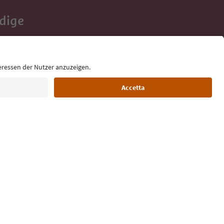
Adige
e tue vacanze,
Lingua: Italiano