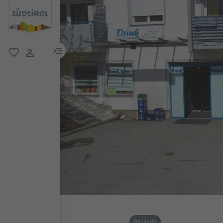
menu link
favoriti
user link
Bevande