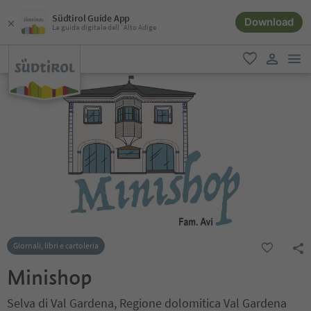
Südtirol Guide App
Download
La guida digitale dell´Alto Adige
men
favoriti
user lin
Giornali, libri e cartoleria
Minishop
Selva di Val Gardena, Regione dolomitica Val Gardena