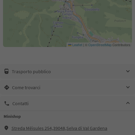
Leaflet
|
©
OpenStreetMap
Contributors
Trasporto pubblico
Come trovarci
Contatti
Minishop
Streda Mëisules 254,39048,Selva di Val Gardena