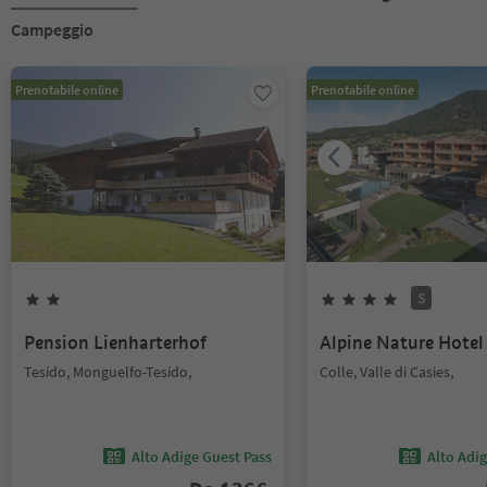
Campeggio
Prenotabile online
Prenotabile online
S
Pension Lienharterhof
Alpine Nature Hotel 
Tesido, Monguelfo-Tesido,
Colle, Valle di Casies,
Alto Adige Guest Pass
Alto Adi