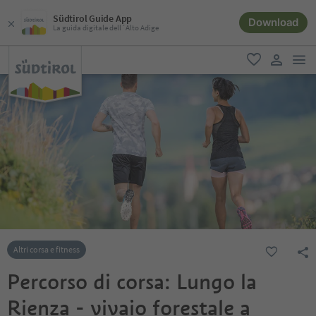
Südtirol Guide App
Download
La guida digitale dell´Alto Adige
men
favoriti
user lin
Altri corsa e fitness
Percorso di corsa: Lungo la
Rienza - vivaio forestale a