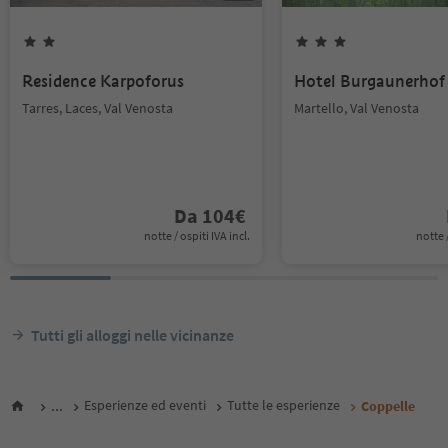
Residence Karpoforus
Hotel Burgaunerhof
Tarres, Laces, Val Venosta
Martello, Val Venosta
Da
104
€
notte / ospiti IVA incl.
notte /
Tutti gli alloggi nelle vicinanze
...
Esperienze ed eventi
Tutte le esperienze
Coppelle