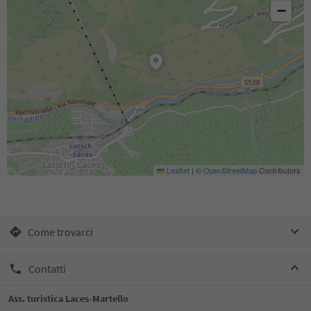
−
Leaflet
|
©
OpenStreetMap
Contributors
Come trovarci
Contatti
Ass. turistica Laces-Martello