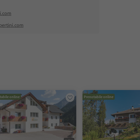
ni.com
pertini.com
abile online
Prenotabile online