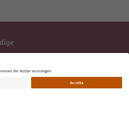
Adige
e tue vacanze,