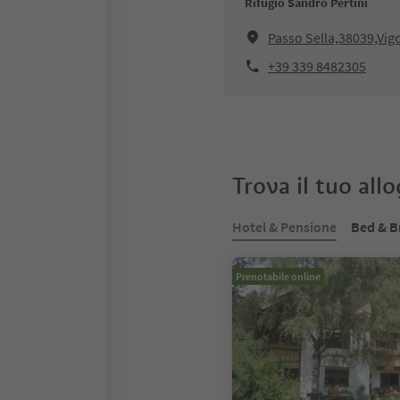
Rifugio Sandro Pertini
Passo Sella,38039,Vigo
+39 339 8482305
Trova il tuo all
Hotel & Pensione
Bed & B
Prenotabile online