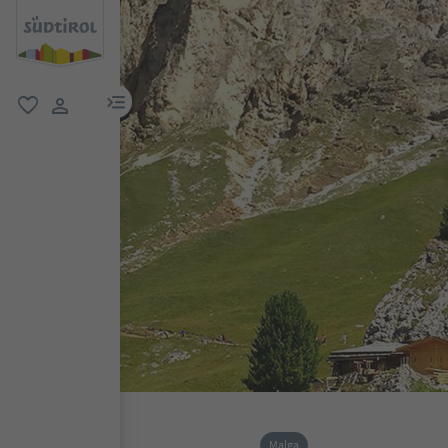
menu link
favoriti
user link
Malga