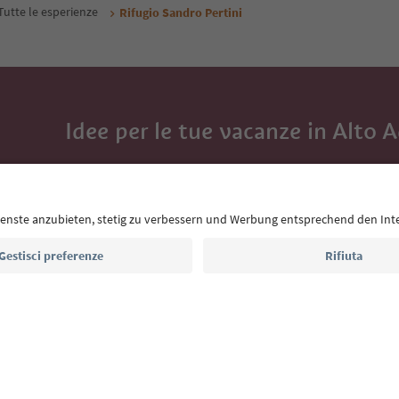
Tutte le esperienze
Rifugio Sandro Pertini
Idee per le tue vacanze in Alto 
Con la newsletter dell’Alto Adige ricevi consigli per l
eventi da non perdere e ricette tipiche.
Indirizzo e-mail*
Iscriviti alla newsletter