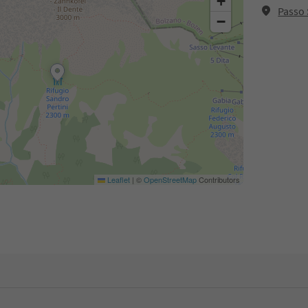
+
Passo 
−
Leaflet
|
©
OpenStreetMap
Contributors