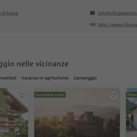
 di Fassa
info@rifugioperti
http://www.rifugio
oggio nelle vicinanze
reakfast
Vacanze in agriturismo
Campeggio
Prenotabile online
Prenot