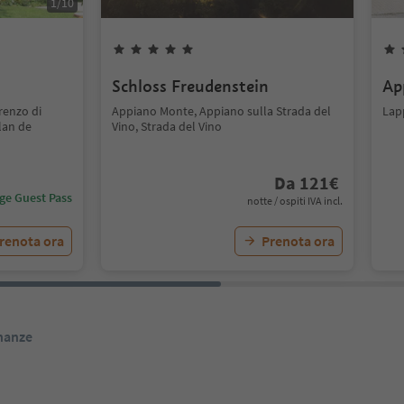
1
/
10
Schloss Freudenstein
Ap
renzo di
Appiano Monte, Appiano sulla Strada del
Lapp
lan de
Vino, Strada del Vino
Da
121
€
ige Guest Pass
notte / ospiti IVA incl.
renota ora
Prenota ora
inanze