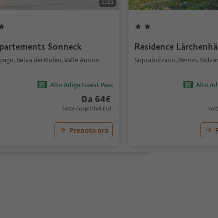
1
/
21
partements Sonneck
Residence Lärchenhä
ago, Selva dei Molini, Valle Aurina
Soprabolzano, Renon, Bolzan
Alto Adige Guest Pass
Alto Ad
Da
64
€
notte / ospiti IVA incl.
nott
Prenota ora