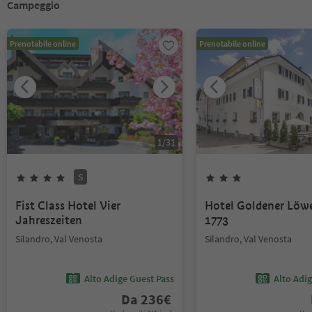
Campeggio
Prenotabile online
Prenotabile online
1
/
31
S
Fist Class Hotel Vier
Hotel Goldener Löw
Jahreszeiten
1773
Silandro, Val Venosta
Silandro, Val Venosta
Alto Adige Guest Pass
Alto Adi
Da
236
€