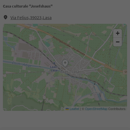
Casa culturale "Josefshaus"
Via Felius,39023,Lasa
+
−
Leaflet
|
©
OpenStreetMap
Contributors