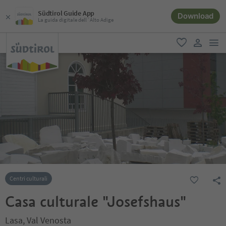
Südtirol Guide App
Download
La guida digitale dell´Alto Adige
men
favoriti
user lin
Centri culturali
Casa culturale "Josefshaus"
Lasa, Val Venosta