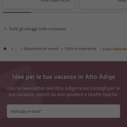
notte / ospiti IVA incl.
notte /
Tutti gli alloggi nelle vicinanze
...
Esperienze ed eventi
Tutte le esperienze
Casa cultural
Idee per le tue vacanze in Alto Adige
Con la newsletter dell’Alto Adige ricevi consigli per le
tue vacanze, eventi da non perdere e ricette tipiche.
Indirizzo e-mail*