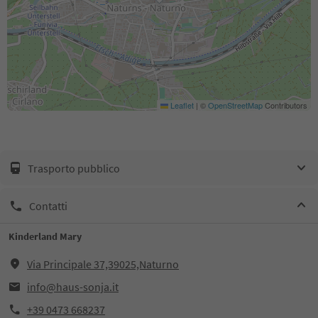
Leaflet
|
©
OpenStreetMap
Contributors
Trasporto pubblico
Contatti
Kinderland Mary
Via Principale 37,39025,Naturno
info@haus-sonja.it
+39 0473 668237