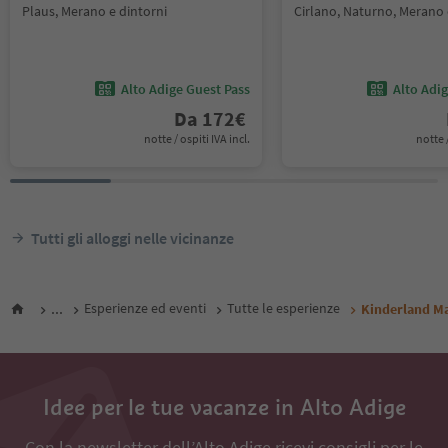
Plaus, Merano e dintorni
Cirlano, Naturno, Merano 
Alto Adige Guest Pass
Alto Adi
Da
172
€
notte / ospiti IVA incl.
notte /
Tutti gli alloggi nelle vicinanze
...
Esperienze ed eventi
Tutte le esperienze
Kinderland M
Idee per le tue vacanze in Alto Adige
Con la newsletter dell’Alto Adige ricevi consigli per le