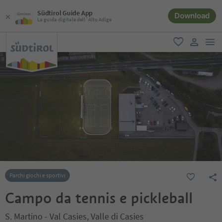
Südtirol Guide App
Download
La guida digitale dell´Alto Adige
men
favoriti
user lin
Parchi giochi e sportivi
Campo da tennis e pickleball
S. Martino - Val Casies, Valle di Casies