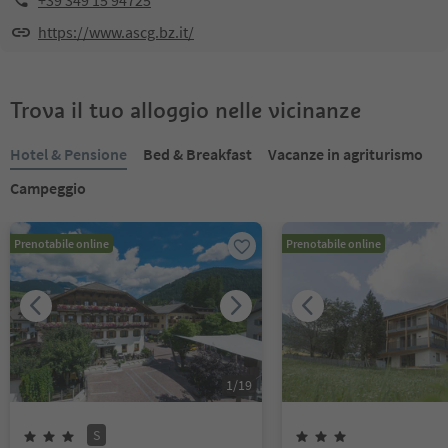
+39 349 15 94725
https://www.ascg.bz.it/
Trova il tuo alloggio nelle vicinanze
Hotel & Pensione
Bed & Breakfast
Vacanze in agriturismo
Campeggio
Prenotabile online
Prenotabile online
1
/
19
S