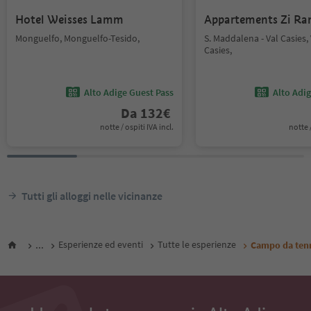
Hotel Weisses Lamm
Appartements Zi Ra
Monguelfo, Monguelfo-Tesido,
S. Maddalena - Val Casies, 
Casies,
Alto Adige Guest Pass
Alto Adi
Da
132
€
notte / ospiti IVA incl.
notte /
Tutti gli alloggi nelle vicinanze
...
Esperienze ed eventi
Tutte le esperienze
Campo da tenn