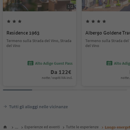
1
/
2
Residence 1963
Albergo Goldene Tra
Termeno sulla Strada del Vino, Strada
Termeno sulla Strada del 
del Vino
del Vino
Alto Adige Guest Pass
Alto Adi
Da
122
€
notte / ospiti IVA incl.
notte /
Tutti gli alloggi nelle vicinanze
...
Esperienze ed eventi
Tutte le esperienze
Luogo energet