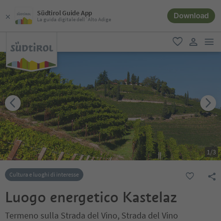
Südtirol Guide App
Download
La guida digitale dell´Alto Adige
men
favoriti
user lin
1
/
3
Cultura e luoghi di interesse
Luogo energetico Kastelaz
Termeno sulla Strada del Vino, Strada del Vino