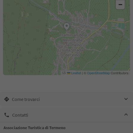
−
Leaflet
|
©
OpenStreetMap
Contributors
Come trovarci
Contatti
Associazione Turistica di Termeno