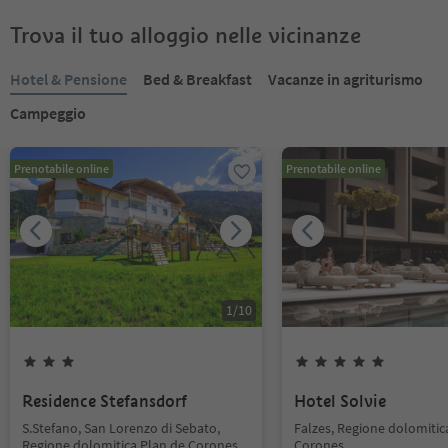
Trova il tuo alloggio nelle vicinanze
Hotel & Pensione
Bed & Breakfast
Vacanze in agriturismo
Campeggio
Prenotabile online
Prenotabile online
1
/
10
Residence Stefansdorf
Hotel Solvie
S.Stefano, San Lorenzo di Sebato,
Falzes, Regione dolomitic
Regione dolomitica Plan de Corones
Corones