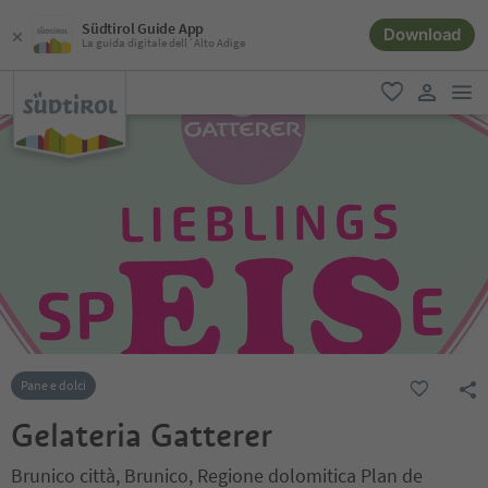
Südtirol Guide App
Download
La guida digitale dell´Alto Adige
men
favoriti
user lin
Pane e dolci
Gelateria Gatterer
Brunico città, Brunico, Regione dolomitica Plan de