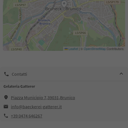
Leaflet
|
©
OpenStreetMap
Contributors
Contatti
Gelateria Gatterer
Piazza Municipio 7,39031,Brunico
info@baeckerei-gatterer.it
+39 0474 646267