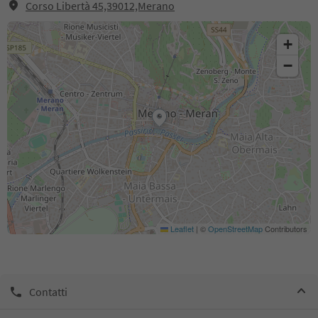
Corso Libertà 45,39012,Merano
+
−
Leaflet
|
©
OpenStreetMap
Contributors
Contatti