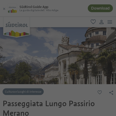
Südtirol Guide App
Download
La guida digitale dell´Alto Adige
men
favoriti
user lin
Cultura e luoghi di interesse
Passeggiata Lungo Passirio
Merano