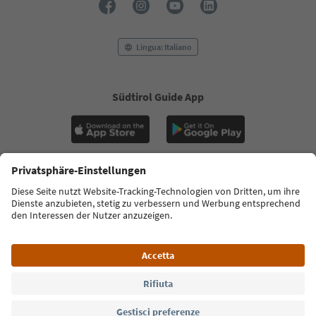
Lingua: Italiano
Südtirol Guide App
FAQ
Contatti
Press
MICE
Privacy Policy
Termini e condizioni
Crediti
Cookie Policy
Film commission
Chi siamo
Dichiarazione di accessibilità
Alto Adige B2B
© 2026 IDM Südtirol