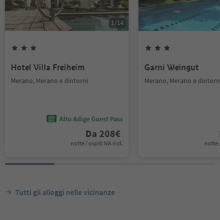
1
/
14
Hotel Villa Freiheim
Garni Weingut
Merano, Merano e dintorni
Merano, Merano e dintorn
Alto Adige Guest Pass
Da
208
€
notte / ospiti IVA incl.
notte /
Tutti gli alloggi nelle vicinanze