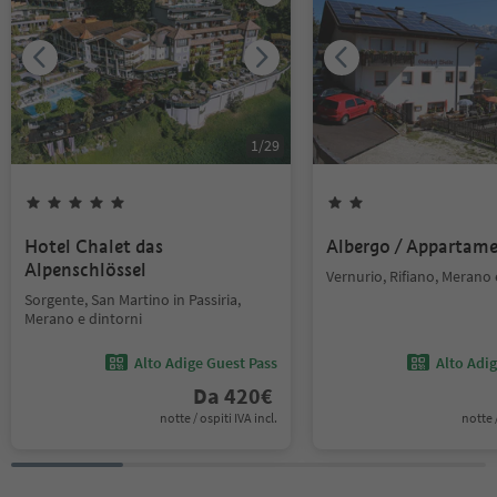
1
/
29
Hotel Chalet das
Albergo / Appartam
Alpenschlössel
Vernurio, Rifiano, Merano 
Sorgente, San Martino in Passiria,
Merano e dintorni
Alto Adige Guest Pass
Alto Adi
Da
420
€
notte / ospiti IVA incl.
notte /