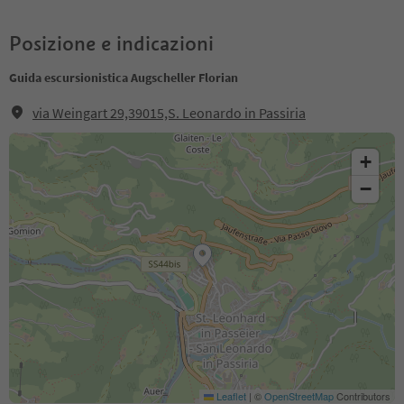
Posizione e indicazioni
Guida escursionistica Augscheller Florian
via Weingart 29,39015,S. Leonardo in Passiria
+
−
Leaflet
|
©
OpenStreetMap
Contributors