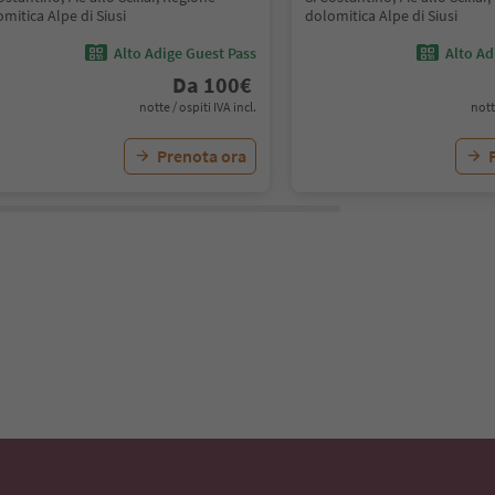
mitica Alpe di Siusi
dolomitica Alpe di Siusi
Alto Adige Guest Pass
Alto Ad
Da
100
€
notte / ospiti IVA incl.
nott
Prenota ora