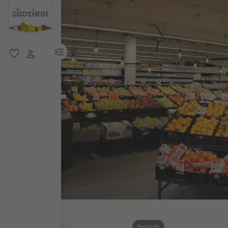
menu link
favoriti
user link
Bevande