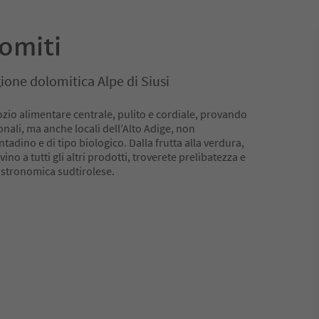
omiti
egione dolomitica Alpe di Siusi
io alimentare centrale, pulito e cordiale, provando
onali, ma anche locali dell’Alto Adige, non
tadino e di tipo biologico. Dalla frutta alla verdura,
ino a tutti gli altri prodotti, troverete prelibatezza e
astronomica sudtirolese.