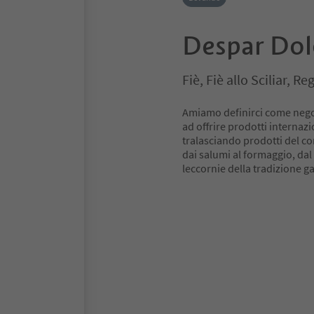
Despar Dol
Fiè, Fiè allo Sciliar, R
Amiamo definirci come negoz
ad offrire prodotti internazi
tralasciando prodotti del con
dai salumi al formaggio, dal v
leccornie della tradizione g