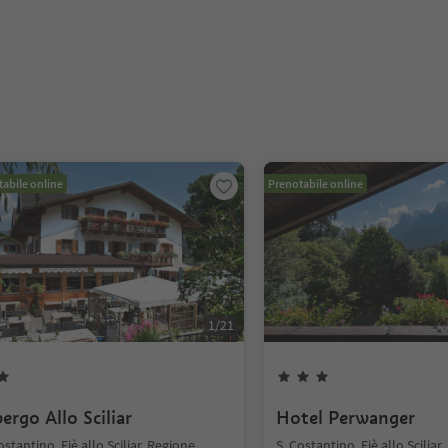
abile online
Prenotabile online
1
/
21
ergo Allo Sciliar
Hotel Perwanger
ostantino, Fiè allo Sciliar, Regione
S. Costantino, Fiè allo Sciliar