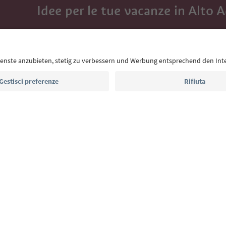
Idee per le tue vacanze in Alto 
Con la newsletter dell’Alto Adige ricevi consigli per l
eventi da non perdere e ricette tipiche.
Indirizzo e-mail*
Iscriviti alla newsletter