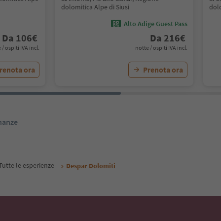
dolomitica Alpe di Siusi
dolo
Alto Adige Guest Pass
Da
106
€
Da
216
€
 / ospiti IVA incl.
notte / ospiti IVA incl.
renota ora
Prenota ora
inanze
Tutte le esperienze
Despar Dolomiti