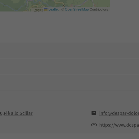
Leaflet
|
©
OpenStreetMap
Contributors
0,Fiè allo Sciliar
info@despar-dolomi
https://www.despar