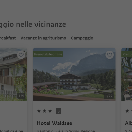
oggio nelle vicinanze
reakfast
Vacanze in agriturismo
Campeggio
Prenotabile online
Prenot
1
/
9
1
/
22
S
Hotel Waldsee
Alb
dolomitica Alpe
S.Antonio, Fiè allo Sciliar, Regione
S. C