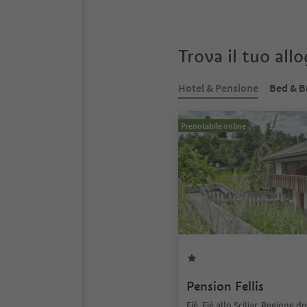
Trova il tuo all
Hotel & Pensione
Bed & B
Prenotabile online
Pension Fellis
Fiè, Fiè allo Sciliar, Regione 