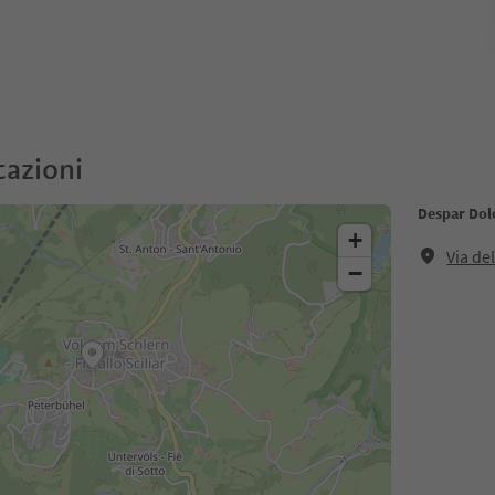
cazioni
Despar Dol
+
Via del
−