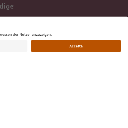
Adige
e tue vacanze,
Lingua: Italiano