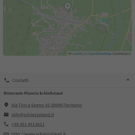
Leaflet
|
©
OpenStreetMap
Contributors
Contatti
Ristorante Pizzeria Schießstand
Via Tiro a Segno 10,39040,Termeno
info@schiessstand.it
+39 351 4513611
http://www.schiessstand.it