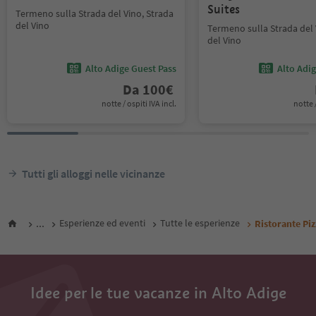
Suites
Termeno sulla Strada del Vino, Strada
del Vino
Termeno sulla Strada del 
del Vino
Alto Adige Guest Pass
Alto Adi
Da
100
€
notte / ospiti IVA incl.
notte /
Tutti gli alloggi nelle vicinanze
...
Esperienze ed eventi
Tutte le esperienze
Ristorante Pi
Idee per le tue vacanze in Alto Adige