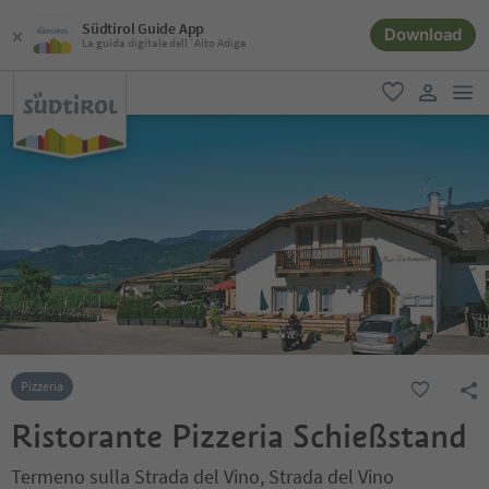
Südtirol Guide App
Download
La guida digitale dell´Alto Adige
men
favoriti
user lin
Pizzeria
Ristorante Pizzeria Schießstand
Termeno sulla Strada del Vino, Strada del Vino