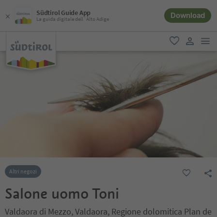
Südtirol Guide App
Download
La guida digitale dell´Alto Adige
men
favoriti
user lin
Altri negozi
Salone uomo Toni
Valdaora di Mezzo, Valdaora, Regione dolomitica Plan de