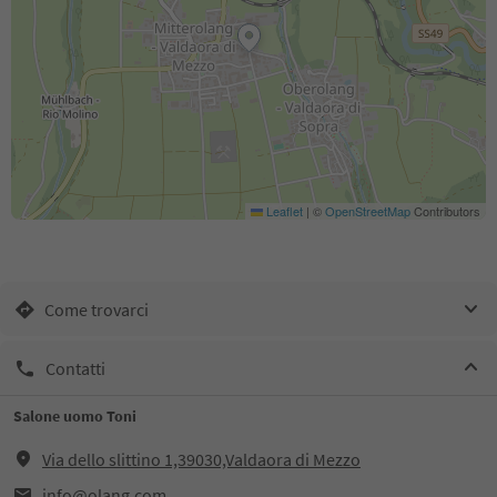
Leaflet
|
©
OpenStreetMap
Contributors
Come trovarci
Contatti
Salone uomo Toni
Via dello slittino 1,39030,Valdaora di Mezzo
info@olang.com