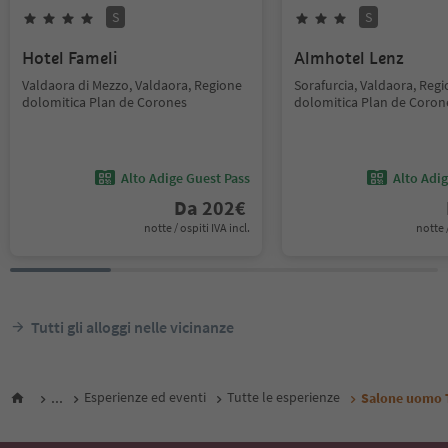
S
S
Hotel Fameli
Almhotel Lenz
Valdaora di Mezzo, Valdaora, Regione
Sorafurcia, Valdaora, Reg
dolomitica Plan de Corones
dolomitica Plan de Coron
Alto Adige Guest Pass
Alto Adi
Da
202
€
notte / ospiti IVA incl.
notte /
Tutti gli alloggi nelle vicinanze
...
Esperienze ed eventi
Tutte le esperienze
Salone uomo 