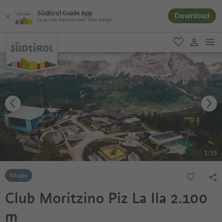
Südtirol Guide App
Download
La guida digitale dell´Alto Adige
men
favoriti
user lin
1
/
15
Rifugio
Club Moritzino Piz La Ila 2.100
m