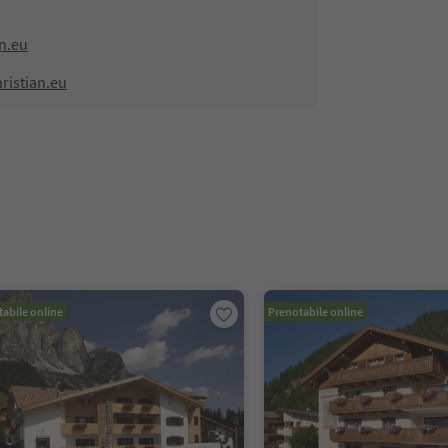
n.eu
ristian.eu
abile online
Prenotabile online