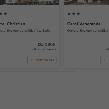
tel Christian
Garni Veneranda
vara, Regione dolomitica Alta Badia
Corvara, Regione dolomitica 
Da
180
€
notte / ospiti IVA incl.
nott
Prenota ora