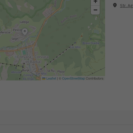
+
Str. A
−
Leaflet
|
©
OpenStreetMap
Contributors