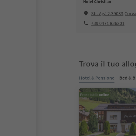
Hotel Christian
Str. Agà 2,39033,Corv
+39 0471 836201
Trova il tuo all
Hotel & Pensione
Bed & B
Prenotabile online