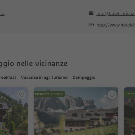
ara
info@hotelchristia
http://www.hotelch
oggio nelle vicinanze
reakfast
Vacanze in agriturismo
Campeggio
Prenotabile online
Prenot