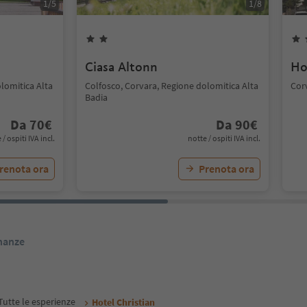
1
/
5
1
/
8
Ciasa Altonn
Ho
lomitica Alta
Colfosco, Corvara, Regione dolomitica Alta
Cor
Badia
Da
70
€
Da
90
€
 / ospiti IVA incl.
notte / ospiti IVA incl.
renota ora
Prenota ora
inanze
Tutte le esperienze
Hotel Christian