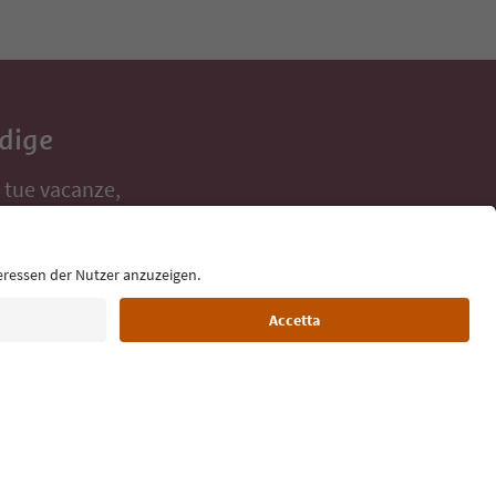
Adige
e tue vacanze,