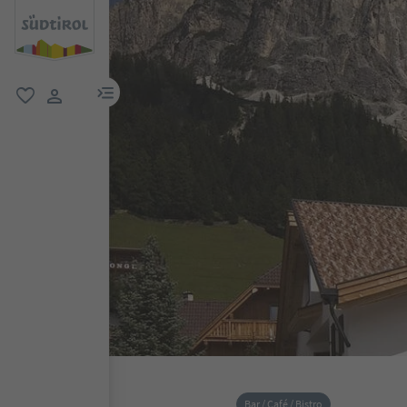
menu link
favoriti
user link
Bar / Café / Bistro