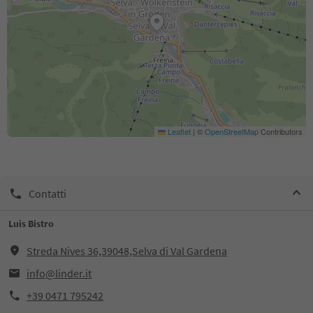
Leaflet
|
©
OpenStreetMap
Contributors
Contatti
Luis Bistro
Streda Nives 36,39048,Selva di Val Gardena
info@linder.it
+39 0471 795242