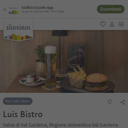
Südtirol Guide App
Download
La guida digitale dell´Alto Adige
men
favoriti
user lin
Bar / Café / Bistro
Luis Bistro
Selva di Val Gardena, Regione dolomitica Val Gardena