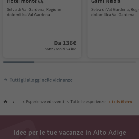
Hotel monte 44
Garni Neidia
Selva di Val Gardena, Regione
Selva di Val Gardena, Reg
dolomitica Val Gardena
dolomitica Val Gardena
Da
136
€
notte / ospiti IVA incl.
Tutti gli alloggi nelle vicinanze
...
Esperienze ed eventi
Tutte le esperienze
Luis Bistro
Idee per le tue vacanze in Alto Adige