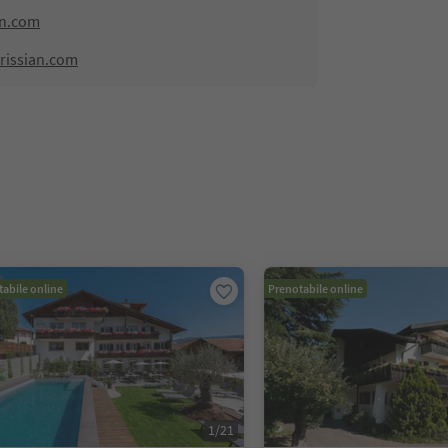
an.com
rissian.com
abile online
Prenotabile online
1
/
21