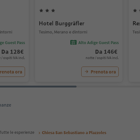
Hotel Burggräfler
Re
intorni
Tesimo, Merano e dintorni
Tes
ige Guest Pass
Alto Adige Guest Pass
Da
128
€
Da
146
€
 / ospiti IVA incl.
notte / ospiti IVA incl.
renota ora
Prenota ora
inanze
Tutte le esperienze
Chiesa San Sebastiano a Plazzoles