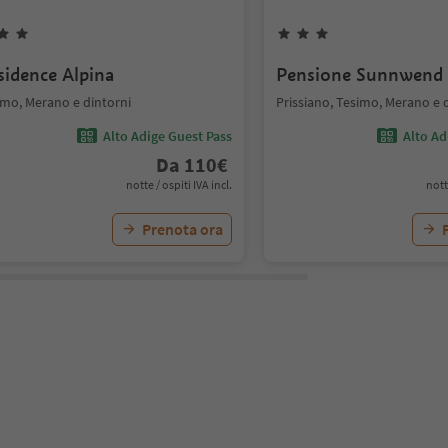
sidence Alpina
Pensione Sunnwend
imo, Merano e dintorni
Prissiano, Tesimo, Merano e 
Alto Adige Guest Pass
Alto Ad
Da
110
€
notte / ospiti IVA incl.
nott
Prenota ora