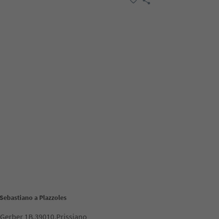
Sebastiano a Plazzoles
 Gerber 1B,39010,Prissiano