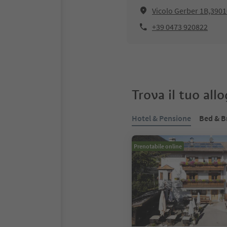
Vicolo Gerber 1B,3901
+39 0473 920822
Trova il tuo all
Hotel & Pensione
Bed & B
Prenotabile online