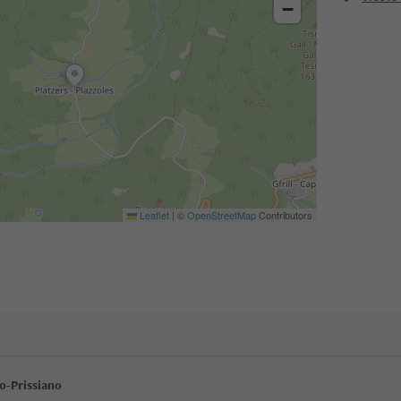
−
Leaflet
|
©
OpenStreetMap
Contributors
mo-Prissiano