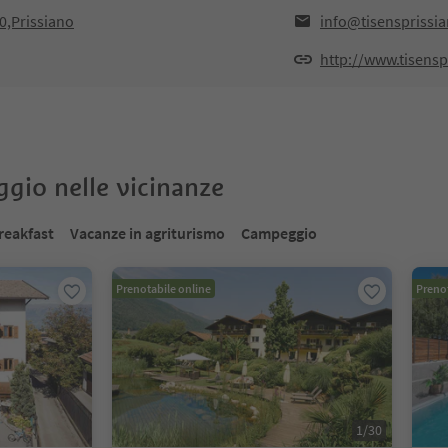
0,Prissiano
info@tisensprissi
http://www.tisensp
oggio nelle vicinanze
reakfast
Vacanze in agriturismo
Campeggio
Prenotabile online
Prenot
1
/
30