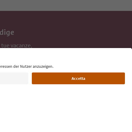
Adige
e tue vacanze,