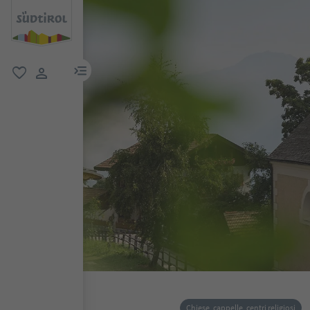
menu link
favoriti
user link
Chiese, cappelle, centri religiosi