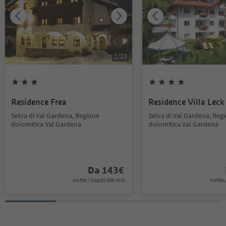
1
/
23
Residence Frea
Residence Villa Leck
Selva di Val Gardena, Regione
Selva di Val Gardena, Reg
dolomitica Val Gardena
dolomitica Val Gardena
Da
143
€
notte / ospiti IVA incl.
notte /