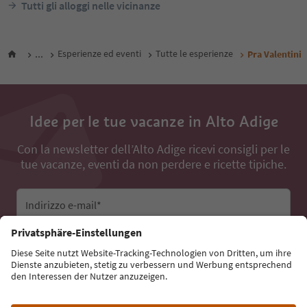
Tutti gli alloggi nelle vicinanze
...
Esperienze ed eventi
Tutte le esperienze
Pra Valentini
Idee per le tue vacanze in Alto Adige
Con la newsletter dell’Alto Adige ricevi consigli per le
tue vacanze, eventi da non perdere e ricette tipiche.
Indirizzo e-mail*
Iscriviti alla newsletter