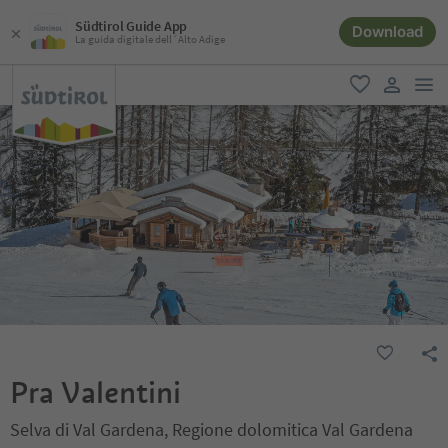
Südtirol Guide App
Download
La guida digitale dell´Alto Adige
men
favoriti
user lin
Pra Valentini
Selva di Val Gardena, Regione dolomitica Val Gardena