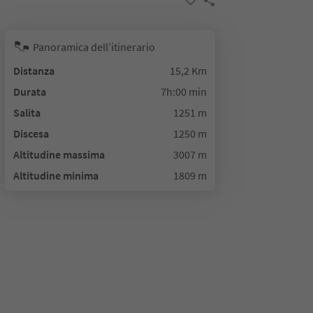
Panoramica dell’itinerario
Distanza
15,2 Km
Durata
7h:00 min
Salita
1251 m
Discesa
1250 m
Altitudine massima
3007 m
Altitudine minima
1809 m