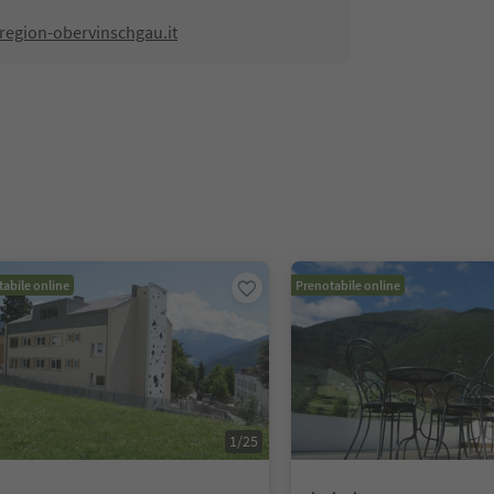
region-obervinschgau.it
abile online
Prenotabile online
1
/
25