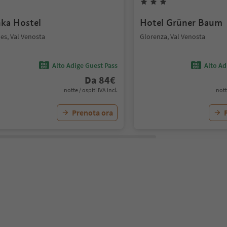
nka Hostel
Hotel Grüner Baum
es, Val Venosta
Glorenza, Val Venosta
Alto Adige Guest Pass
Alto Ad
Da
84
€
notte / ospiti IVA incl.
nott
Prenota ora