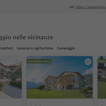
https://www.ferien
oggio nelle vicinanze
reakfast
Vacanze in agriturismo
Campeggio
Prenotabile online
Prenot
1
/
7