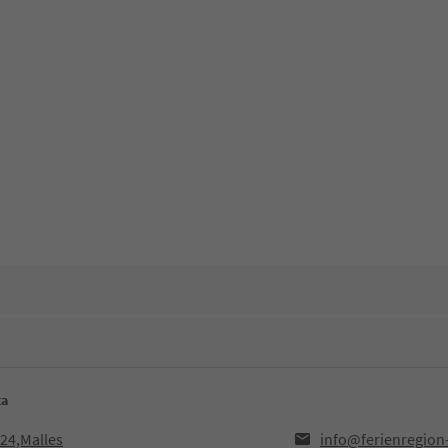
ta
024,Malles
info@ferienregion