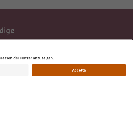
Adige
e tue vacanze,