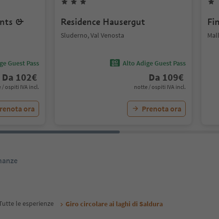
ents &
Residence Hausergut
Fi
Sluderno, Val Venosta
Mall
ige Guest Pass
Alto Adige Guest Pass
Da
102
€
Da
109
€
 / ospiti IVA incl.
notte / ospiti IVA incl.
renota ora
Prenota ora
inanze
Tutte le esperienze
Giro circolare ai laghi di Saldura