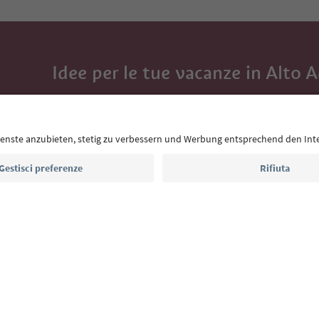
Idee per le tue vacanze in Alto 
Con la newsletter dell’Alto Adige ricevi consigli per l
eventi da non perdere e ricette tipiche.
Indirizzo e-mail*
Iscriviti alla newsletter