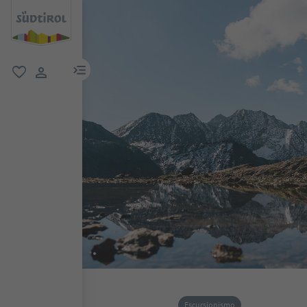
menu link
favoriti
user link
Escursionismo