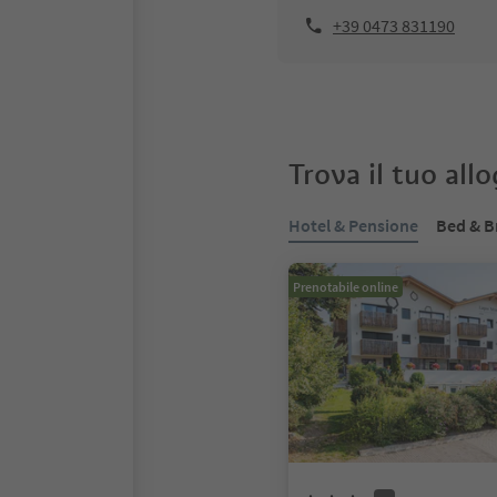
+39 0473 831190
Trova il tuo all
Hotel & Pensione
Bed & B
Prenotabile online