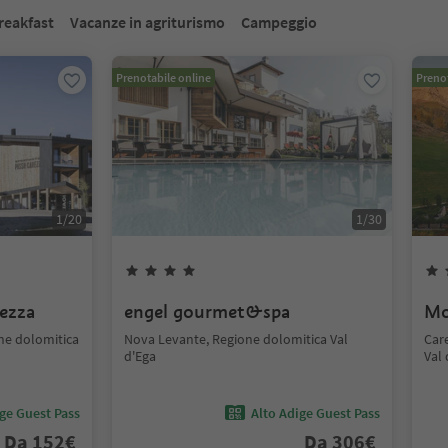
reakfast
Vacanze in agriturismo
Campeggio
Prenotabile online
Prenot
1
/
20
1
/
30
ezza
engel gourmet&spa
Mo
ne dolomitica
Nova Levante, Regione dolomitica Val
Car
d'Ega
Val 
ige Guest Pass
Alto Adige Guest Pass
Da
152
€
Da
306
€