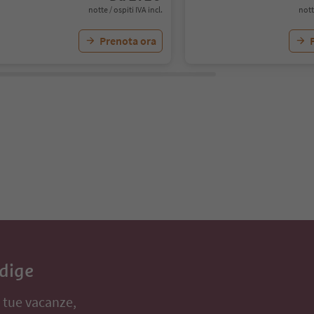
notte / ospiti IVA incl.
nott
Prenota ora
Adige
e tue vacanze,