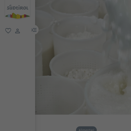
menu link
favoriti
user link
Alimentari