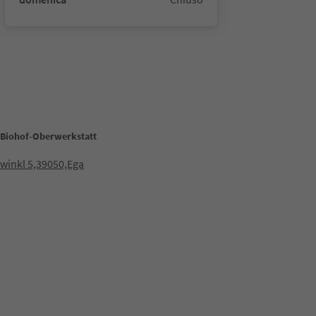
o Biohof-Oberwerkstatt
winkl 5,39050,Ega