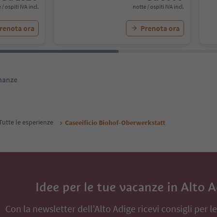
 / ospiti IVA incl.
notte / ospiti IVA incl.
renota ora
Prenota ora
inanze
Tutte le esperienze
Caseeificio Biohof-Oberwerkstatt
Idee per le tue vacanze in Alto 
Con la newsletter dell’Alto Adige ricevi consigli per l