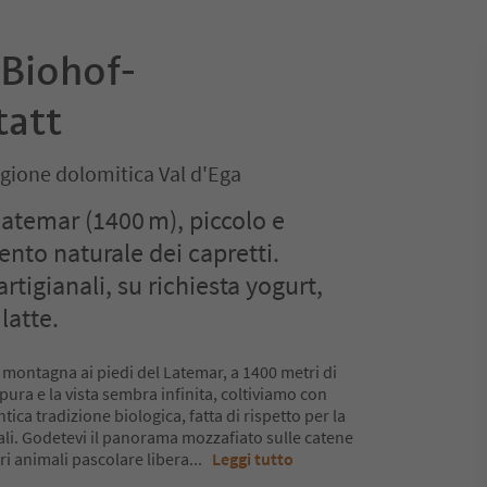
 Biohof-
tatt
gione dolomitica Val d'Ega
Latemar (1400 m), piccolo e
nto naturale dei capretti.
rtigianali, su richiesta yogurt,
latte.
 montagna ai piedi del Latemar, a 1400 metri di
è pura e la vista sembra infinita, coltiviamo con
ica tradizione biologica, fatta di rispetto per la
ali. Godetevi il panorama mozzafiato sulle catene
i animali pascolare libera
...
Leggi tutto