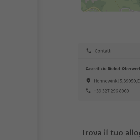
Contatti
Caseeificio Biohof-Oberwer
Hennewinkl 5,39050,
+39 327 296 8969
Trova il tuo all