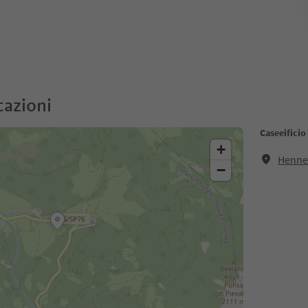
cazioni
Caseeifici
+
Henne
−