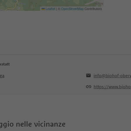
Leaflet
|
©
OpenStreetMap
Contributors
kstatt
Ega
info@biohof-oberwe
https://www.biohof
oggio nelle vicinanze