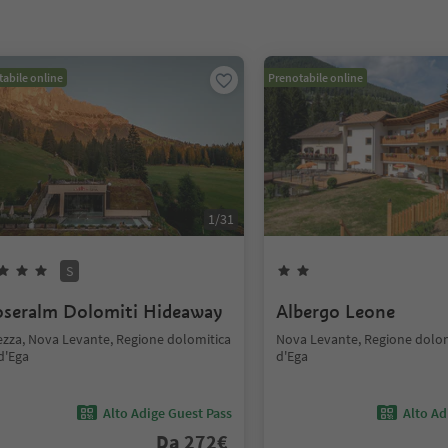
abile online
Prenotabile online
1
/
31
S
seralm Dolomiti Hideaway
Albergo Leone
ezza, Nova Levante, Regione dolomitica
Nova Levante, Regione dolom
d'Ega
d'Ega
Alto Adige Guest Pass
Alto Ad
Da
272
€