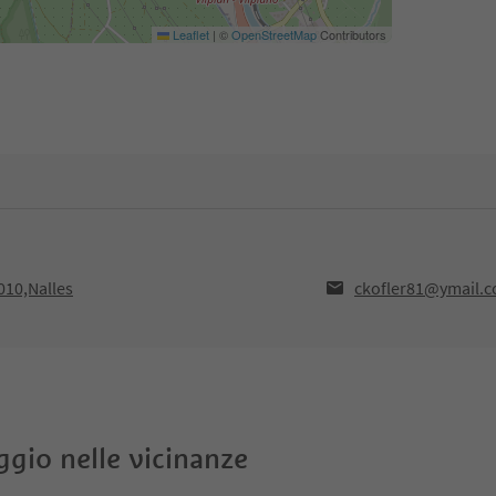
Leaflet
|
©
OpenStreetMap
Contributors
010,Nalles
ckofler81@ymail.
oggio nelle vicinanze