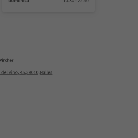
domenica
10:30 - 22:30
Pircher
 del Vino, 45,39010,Nalles