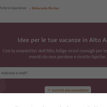
renota ora
Prenota ora
inanze
Tutte le esperienze
Ristorante Pircher
Idee per le tue vacanze in Alto 
Con la newsletter dell’Alto Adige ricevi consigli per l
eventi da non perdere e ricette tipiche.