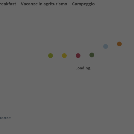
reakfast
Vacanze in agriturismo
Campeggio
Prenotabile online
Prenot
1
/
8
1
/
3
Albergo Mehrhauser
Bo
Ro
Nalles, Merano e dintorni
Nall
ige Guest Pass
Alto Adige Guest Pass
Da
180
€
Da
170
€
 / ospiti IVA incl.
notte / ospiti IVA incl.