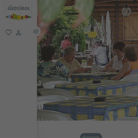
menu link
favoriti
user link
Ristorante