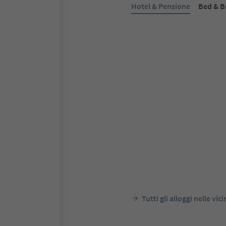
Hotel & Pensione
Bed & B
Prenotabile online
Hotel Wilma
Nalles, Merano e dintorni
Alto Ad
notte