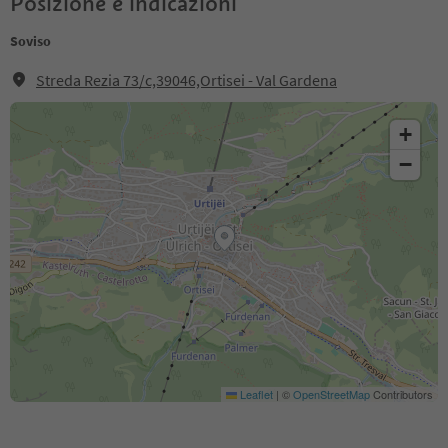
Posizione e indicazioni
Soviso
Streda Rezia 73/c,39046,Ortisei - Val Gardena
+
−
Leaflet
|
©
OpenStreetMap
Contributors