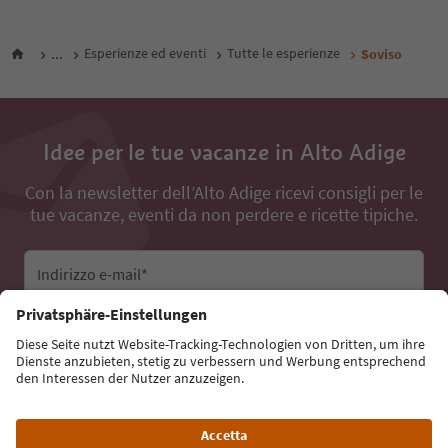
...
Esperienze ed eventi
Tutte le esperienze
Soviso
Idee per le tue vacanze in Alto Adige
Con la newsletter dell’Alto Adige ricevi consigli per le
tue vacanze, eventi da non perdere e ricette tipiche.
Indirizzo e-mail*
Iscriviti alla newsletter