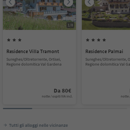
1
/
8
Residence Villa Tramont
Residence Palmai
Sureghes/Oltretorrente, Ortisei,
Sureghes/Oltretorrente, Or
Regione dolomitica Val Gardena
Regione dolomitica Val G
Da
80
€
notte / ospiti IVA incl.
notte /
Tutti gli alloggi nelle vicinanze