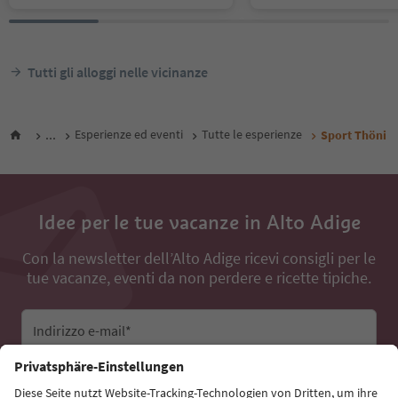
Tutti gli alloggi nelle vicinanze
...
Esperienze ed eventi
Tutte le esperienze
Sport Thöni
Idee per le tue vacanze in Alto Adige
Con la newsletter dell’Alto Adige ricevi consigli per le
tue vacanze, eventi da non perdere e ricette tipiche.
Indirizzo e-mail*
Iscriviti alla newsletter