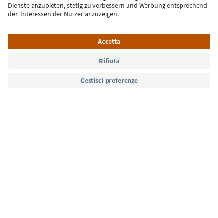
Lingua: Italiano
Südtirol Guide App
FAQ
Contatti
Press
MICE
Privacy Policy
Termini e condizioni
Crediti
Cookie Policy