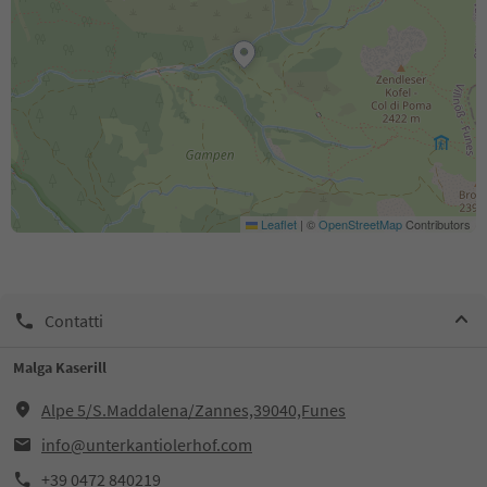
Leaflet
|
©
OpenStreetMap
Contributors
Contatti
Malga Kaserill
Alpe 5/S.Maddalena/Zannes,39040,Funes
info@unterkantiolerhof.com
+39 0472 840219