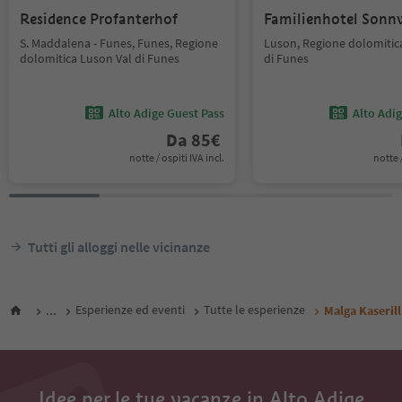
Residence Profanterhof
Familienhotel Sonn
S. Maddalena - Funes, Funes, Regione
Luson, Regione dolomitic
dolomitica Luson Val di Funes
di Funes
Alto Adige Guest Pass
Alto Adi
Da
85
€
notte / ospiti IVA incl.
notte /
Tutti gli alloggi nelle vicinanze
...
Esperienze ed eventi
Tutte le esperienze
Malga Kaserill
Idee per le tue vacanze in Alto Adige