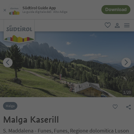
Südtirol Guide App
Download
La guida digitale dell´Alto Adige
men
favoriti
user lin
1
/
20
Malga
Malga Kaserill
S. Maddalena - Funes, Funes, Regione dolomitica Luson