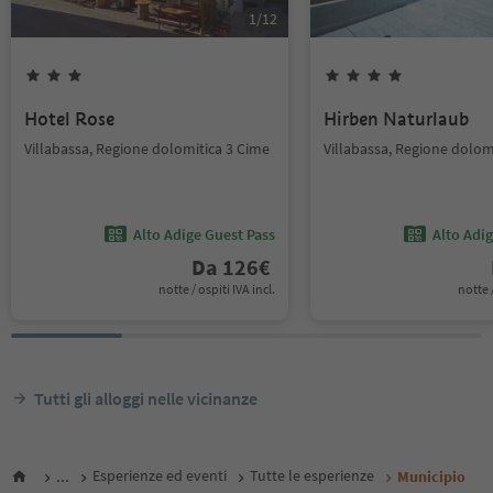
1
/
12
Hotel Rose
Hirben Naturlaub
Villabassa, Regione dolomitica 3 Cime
Villabassa, Regione dolom
Alto Adige Guest Pass
Alto Adi
Da
126
€
notte / ospiti IVA incl.
notte /
Tutti gli alloggi nelle vicinanze
...
Esperienze ed eventi
Tutte le esperienze
Municipio