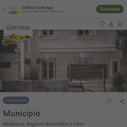
Südtirol Guide App
Download
La guida digitale dell´Alto Adige
men
favoriti
user lin
Centri culturali
Municipio
Villabassa, Regione dolomitica 3 Cime