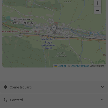
+
−
Leaflet
|
©
OpenStreetMap
Contributors
Come trovarci
Contatti