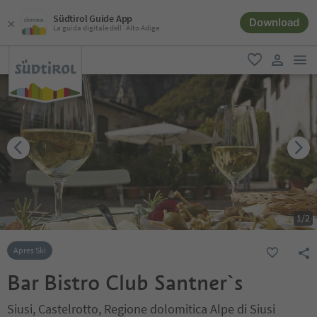
Südtirol Guide App
Download
La guida digitale dell´Alto Adige
men
favoriti
user lin
1
/
2
Apres Ski
Bar Bistro Club Santner`s
Siusi, Castelrotto, Regione dolomitica Alpe di Siusi