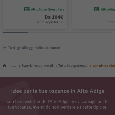
Alto Adige Guest Pass
Alto Adi
Da
104
€
notte / ospiti IVA incl.
notte /
Tutti gli alloggi nelle vicinanze
...
Esperienze ed eventi
Tutte le esperienze
Bar Bistro Cl
Idee per le tue vacanze in Alto Adige
Con la newsletter dell’Alto Adige ricevi consigli per le
tue vacanze, eventi da non perdere e ricette tipiche.