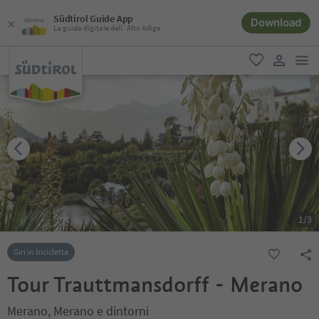
Südtirol Guide App
Download
La guida digitale dell´Alto Adige
men
favoriti
user lin
1
/
3
Giri in bicicletta
Tour Trauttmansdorff - Merano
Merano, Merano e dintorni