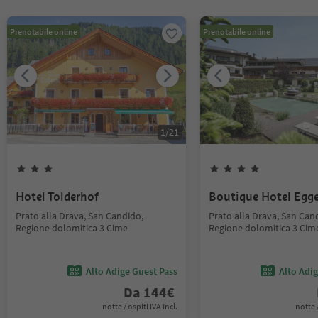
Prenotabile online
Prenotabile online
1
/
21
Hotel Tolderhof
Boutique Hotel Egge
Prato alla Drava, San Candido,
Prato alla Drava, San Can
Regione dolomitica 3 Cime
Regione dolomitica 3 Cim
Alto Adige Guest Pass
Alto Adi
Da
144
€
notte / ospiti IVA incl.
notte /