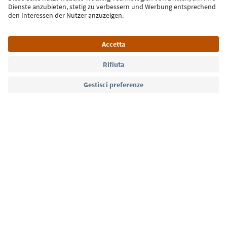
Lingua: Italiano
Südtirol Guide App
FAQ
Contatti
Press
MICE
Privacy Policy
Termini e condizioni
Crediti
Cookie Policy