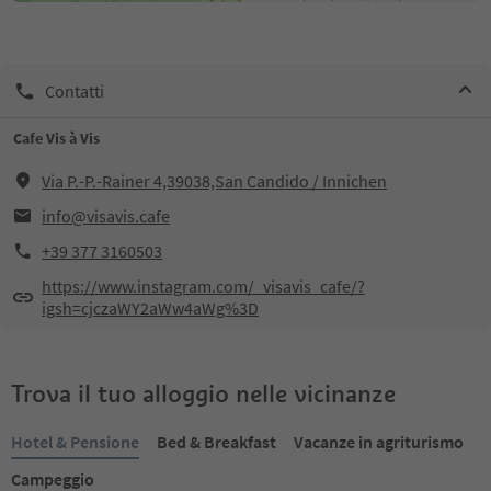
Contatti
Cafe Vis à Vis
Via P.-P.-Rainer 4,39038,San Candido / Innichen
info@visavis.cafe
+39 377 3160503
https://www.instagram.com/_visavis_cafe/?
igsh=cjczaWY2aWw4aWg%3D
Trova il tuo alloggio nelle vicinanze
Hotel & Pensione
Bed & Breakfast
Vacanze in agriturismo
Campeggio