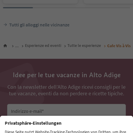
Tutti gli alloggi nelle vicinanze
...
Esperienze ed eventi
Tutte le esperienze
Cafe Vis à Vis
Idee per le tue vacanze in Alto Adige
Con la newsletter dell’Alto Adige ricevi consigli per le
tue vacanze, eventi da non perdere e ricette tipiche.
Indirizzo e-mail*
Iscriviti alla newsletter