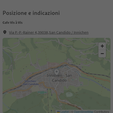
Posizione e indicazioni
Cafe Vis à Vis
Via P.-P.-Rainer 4,39038,San Candido / Innichen
+
−
Leaflet
|
©
OpenStreetMap
Contributors