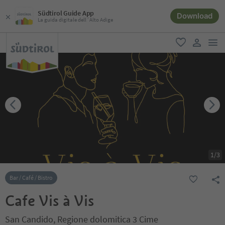
Südtirol Guide App
Download
La guida digitale dell´Alto Adige
men
favoriti
user lin
1
/
3
Bar / Café / Bistro
Cafe Vis à Vis
San Candido, Regione dolomitica 3 Cime