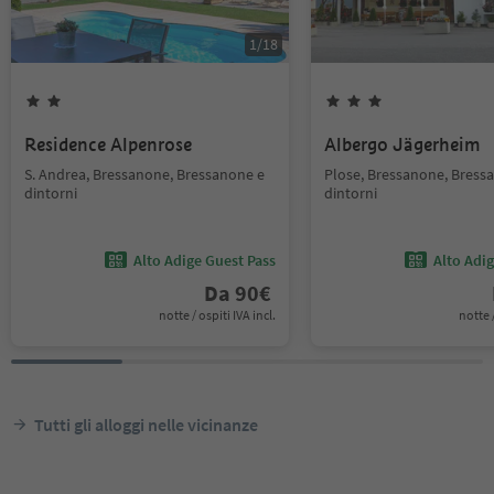
1
/
18
Residence Alpenrose
Albergo Jägerheim
S. Andrea, Bressanone, Bressanone e
Plose, Bressanone, Bress
dintorni
dintorni
Alto Adige Guest Pass
Alto Adi
Da
90
€
notte / ospiti IVA incl.
notte /
Tutti gli alloggi nelle vicinanze