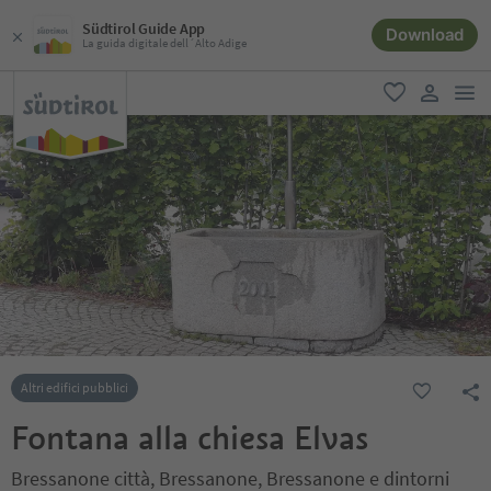
Südtirol Guide App
Download
La guida digitale dell´Alto Adige
men
favoriti
user lin
Altri edifici pubblici
Fontana alla chiesa Elvas
Bressanone città, Bressanone, Bressanone e dintorni