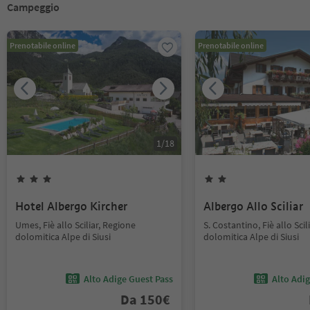
Campeggio
Prenotabile online
Prenotabile online
1
/
18
Hotel Albergo Kircher
Albergo Allo Sciliar
Umes, Fiè allo Sciliar, Regione
S. Costantino, Fiè allo Scil
dolomitica Alpe di Siusi
dolomitica Alpe di Siusi
Alto Adige Guest Pass
Alto Adi
Da
150
€