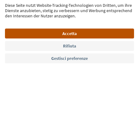
Iscriviti alla newsletter
Lingua: Italiano
Südtirol Guide App
FAQ
Contatti
Press
MICE
Privacy Policy