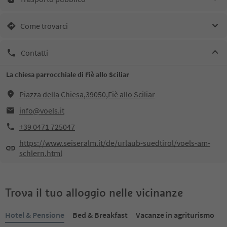
Come trovarci
Contatti
La chiesa parrocchiale di Fiè allo Sciliar
Piazza della Chiesa,39050,Fiè allo Sciliar
info@voels.it
+39 0471 725047
https://www.seiseralm.it/de/urlaub-suedtirol/voels-am-
schlern.html
Trova il tuo alloggio nelle vicinanze
Hotel & Pensione
Bed & Breakfast
Vacanze in agriturismo