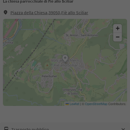
La chiesa parrocchiale di Fiè allo Sciliar
Piazza della Chiesa,39050,Fiè allo Sciliar
+
−
Leaflet
|
©
OpenStreetMap
Contributors
Trasporto pubblico