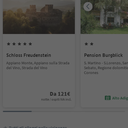
Schloss Freudenstein
Pension Burgblick
Appiano Monte, Appiano sulla Strada
S. Martino - S.Lorenzo, Sa
del Vino, Strada del Vino
Sebato, Regione dolomiti
Corones
Da
121
€
Alto Adi
notte / ospiti IVA incl.
Tutti gli alloggi nelle vicinanze