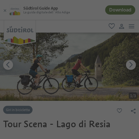
Südtirol Guide App
Download
La guida digitale dell´Alto Adige
men
favoriti
user lin
1
/
3
Giri in bicicletta
Tour Scena - Lago di Resia