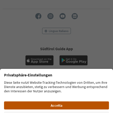
Lingua: Italiano
Südtirol Guide App
FAQ
Contatti
Press
MICE
Privacy Policy
Termini e condizioni
Crediti
Cookie Policy
Film commission
Chi siamo
Dichiarazione di accessibilità
Alto Adige B2B