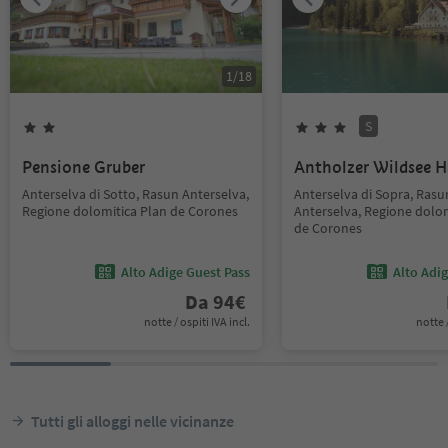
1
/
18
S
Pensione Gruber
Antholzer Wildsee 
Anterselva di Sotto, Rasun Anterselva,
Anterselva di Sopra, Rasu
Regione dolomitica Plan de Corones
Anterselva, Regione dolom
de Corones
Alto Adige Guest Pass
Alto Adi
Da
94
€
notte / ospiti IVA incl.
notte /
Tutti gli alloggi nelle vicinanze