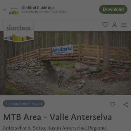
Südtirol Guide App
Download
La guida digitale dell´Alto Adige
men
favoriti
user lin
Altri parchi giochi e sport
MTB Area - Valle Anterselva
Anterselva di Sotto, Rasun Anterselva, Regione