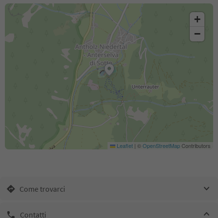
+
−
Leaflet
|
©
OpenStreetMap
Contributors
Come trovarci
Contatti