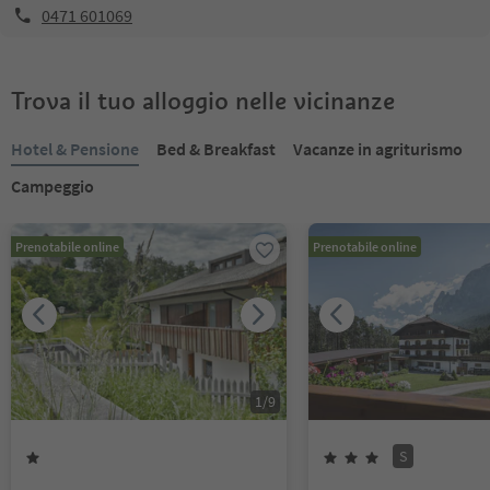
0471 601069
Trova il tuo alloggio nelle vicinanze
Hotel & Pensione
Bed & Breakfast
Vacanze in agriturismo
Campeggio
Prenotabile online
Prenotabile online
1
/
9
S