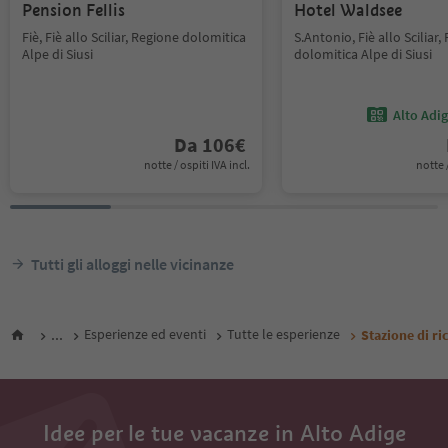
Pension Fellis
Hotel Waldsee
Fiè, Fiè allo Sciliar, Regione dolomitica
S.Antonio, Fiè allo Sciliar,
Alpe di Siusi
dolomitica Alpe di Siusi
Alto Adi
Da
106
€
notte / ospiti IVA incl.
notte /
Tutti gli alloggi nelle vicinanze
...
Esperienze ed eventi
Tutte le esperienze
Stazione di ric
Idee per le tue vacanze in Alto Adige