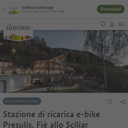
Südtirol Guide App
Download
La guida digitale dell´Alto Adige
men
favoriti
user lin
Punto di ricarica e-bike
Stazione di ricarica e-bike
Presulis, Fiè allo Sciliar