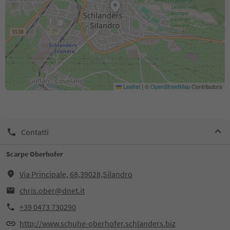
Leaflet
|
©
OpenStreetMap
Contributors
Contatti
Scarpe Oberhofer
Via Principale, 68,39028,Silandro
chris.ober@dnet.it
+39 0473 730290
http://www.schuhe-oberhofer.schlanders.biz