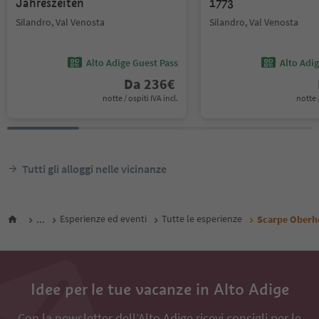
Jahreszeiten
1773
Silandro, Val Venosta
Silandro, Val Venosta
Alto Adige Guest Pass
Alto Adi
Da
236
€
notte / ospiti IVA incl.
notte /
Tutti gli alloggi nelle vicinanze
...
Esperienze ed eventi
Tutte le esperienze
Scarpe Oberh
Idee per le tue vacanze in Alto Adige
Con la newsletter dell’Alto Adige ricevi consigli per le