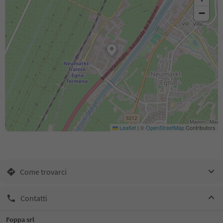
−
Leaflet
|
©
OpenStreetMap
Contributors
Come trovarci
Contatti
Foppa srl