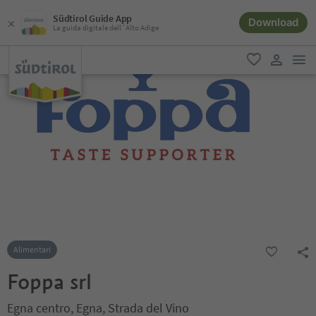
Südtirol Guide App
Download
La guida digitale dell´Alto Adige
men
favoriti
user lin
Alimentari
Foppa srl
Egna centro, Egna, Strada del Vino