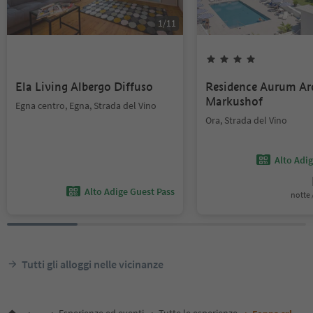
1
/
11
Ela Living Albergo Diffuso
Residence Aurum Ar
Markushof
Egna centro, Egna, Strada del Vino
Ora, Strada del Vino
Alto Adi
Alto Adige Guest Pass
notte /
Tutti gli alloggi nelle vicinanze