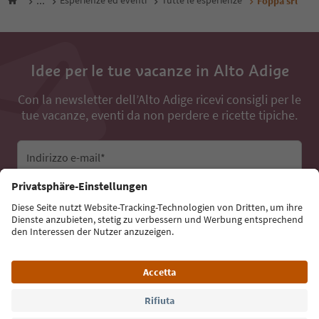
...
Esperienze ed eventi
Tutte le esperienze
Foppa srl
Idee per le tue vacanze in Alto Adige
Con la newsletter dell’Alto Adige ricevi consigli per le
tue vacanze, eventi da non perdere e ricette tipiche.
Indirizzo e-mail*
Iscriviti alla newsletter