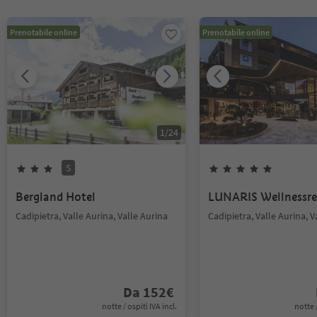
Prenotabile online
Prenotabile online
1
/
24
S
Bergland Hotel
LUNARIS Wellnessre
Cadipietra, Valle Aurina, Valle Aurina
Cadipietra, Valle Aurina, V
Da
152
€
notte / ospiti IVA incl.
notte /