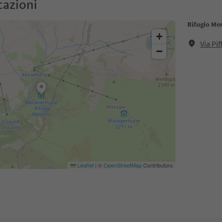
cazioni
Rifugio Me
+
Via Pi
−
Leaflet
|
©
OpenStreetMap
Contributors