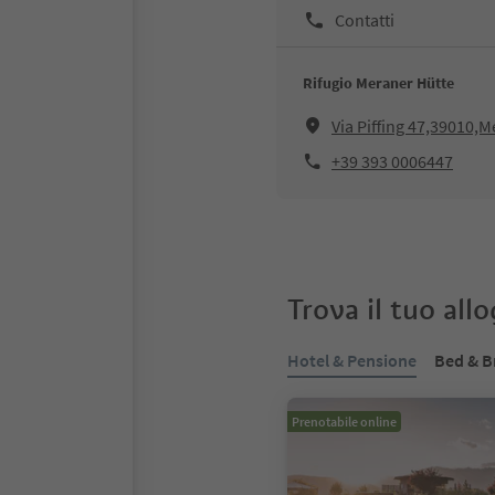
Contatti
Rifugio Meraner Hütte
Via Piffing 47,39010,
+39 393 0006447
Trova il tuo all
Hotel & Pensione
Bed & B
Prenotabile online