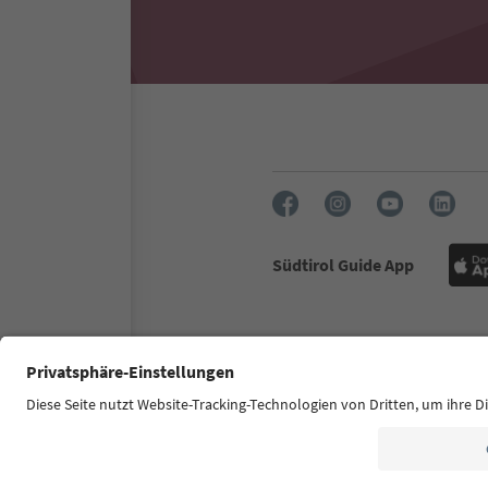
Südtirol Guide App
FAQ
Contatti
Press
MIC
Dichiarazione di accessibilità
© 2026 IDM Südtirol