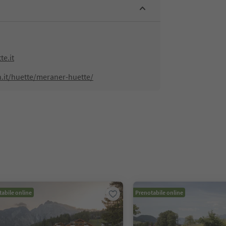
e.it
n.it/huette/meraner-huette/
abile online
Prenotabile online