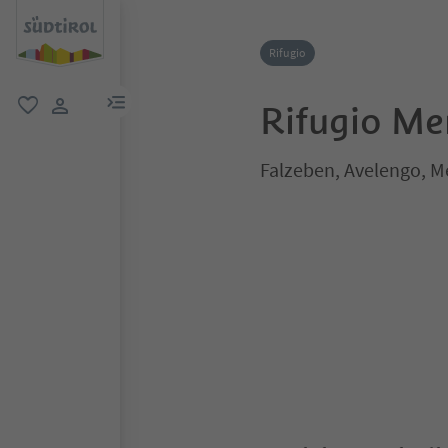
Rifugio
menu link
Rifugio Me
favoriti
user link
Falzeben, Avelengo, M