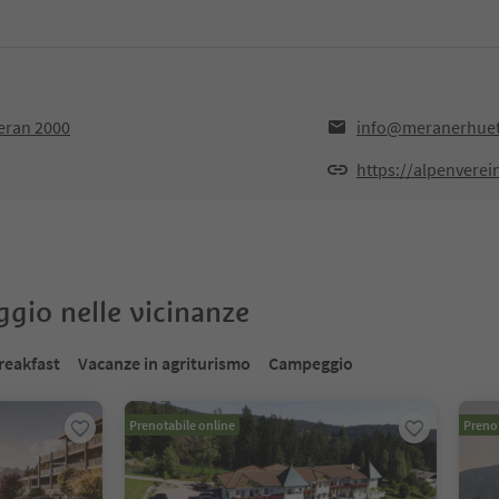
Meran 2000
info@meranerhuett
https://alpenverei
oggio nelle vicinanze
reakfast
Vacanze in agriturismo
Campeggio
Prenotabile online
Prenot