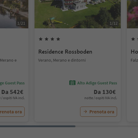
1
/
21
1
/
12
Residence Rossboden
Ho
 Merano e
Verano, Merano e dintorni
Fal
ige Guest Pass
Alto Adige Guest Pass
Da
542
€
Da
130
€
 / ospiti IVA incl.
notte / ospiti IVA incl.
renota ora
Prenota ora