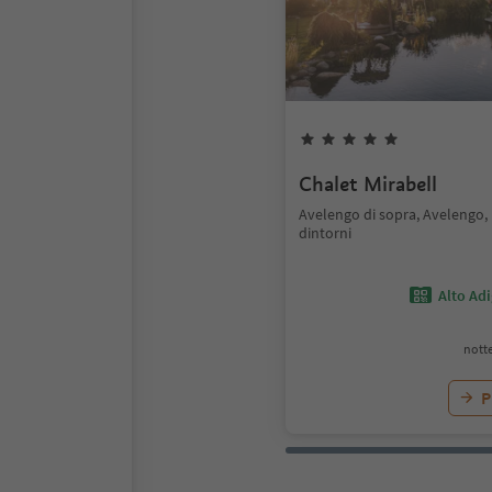
Chalet Mirabell
Avelengo di sopra, Avelengo,
dintorni
Alto Ad
notte
P