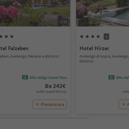
1
/
25
S
tel Falzeben
Hotel Hirzer
zeben, Avelengo, Merano e dintorni
Avelengo di sopra, Avelengo
dintorni
Alto Adige Guest Pass
Alto Ad
Da
242
€
notte / ospiti IVA incl.
nott
Prenota ora