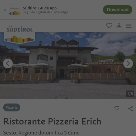
Südtirol Guide App
Download
La guida digitale dell´Alto Adige
men
favoriti
user lin
1
/
8
Pizzeria
Ristorante Pizzeria Erich
Sesto, Regione dolomitica 3 Cime