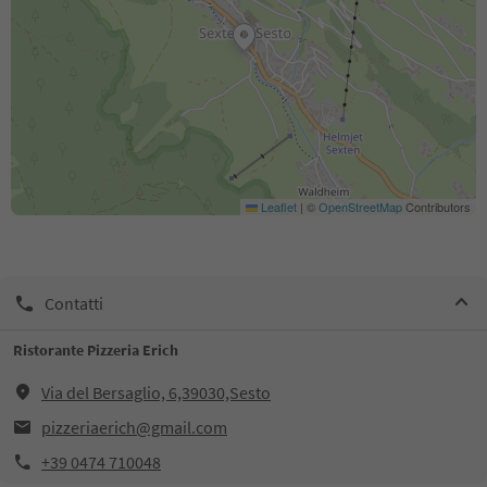
Leaflet
|
©
OpenStreetMap
Contributors
Contatti
Ristorante Pizzeria Erich
Via del Bersaglio, 6,39030,Sesto
pizzeriaerich@gmail.com
+39 0474 710048