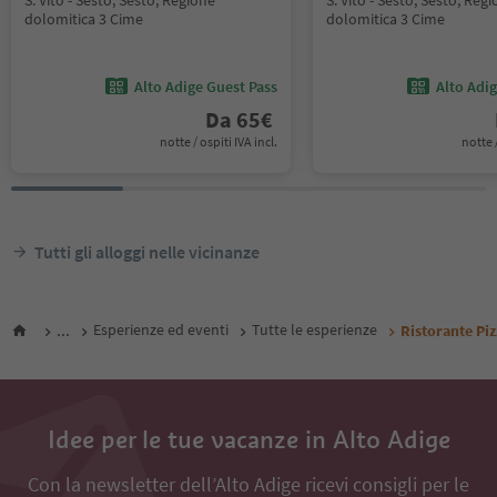
S. Vito - Sesto, Sesto, Regione
S. Vito - Sesto, Sesto, Reg
dolomitica 3 Cime
dolomitica 3 Cime
Alto Adige Guest Pass
Alto Adi
Da
65
€
notte / ospiti IVA incl.
notte /
Tutti gli alloggi nelle vicinanze
...
Esperienze ed eventi
Tutte le esperienze
Ristorante Piz
Idee per le tue vacanze in Alto Adige
Con la newsletter dell’Alto Adige ricevi consigli per le