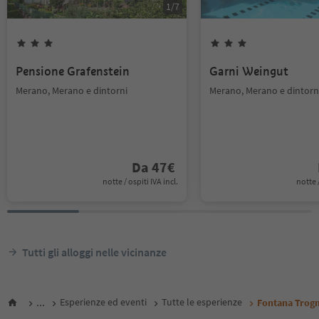
1
/
7
Pensione Grafenstein
Garni Weingut
Merano, Merano e dintorni
Merano, Merano e dintorn
Da
47
€
notte / ospiti IVA incl.
notte /
Tutti gli alloggi nelle vicinanze
...
Esperienze ed eventi
Tutte le esperienze
Fontana Trog