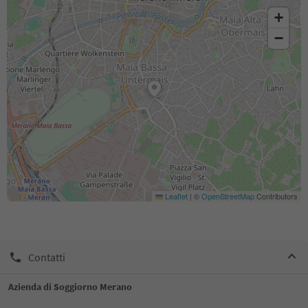
+
−
Leaflet
|
©
OpenStreetMap
Contributors
Contatti
Azienda di Soggiorno Merano