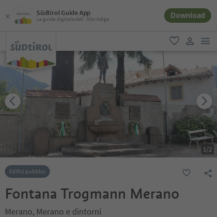
Südtirol Guide App
Download
La guida digitale dell´Alto Adige
men
favoriti
user lin
1
/
2
Edifici pubblici
Fontana Trogmann Merano
Merano, Merano e dintorni