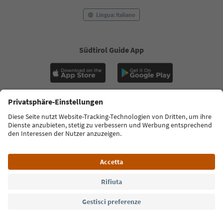
Lingua: Italiano
Südtirol Guide App
FAQ
Contatti
Press
MICE
Privacy Policy
Termini e condizioni
Crediti
Cookie Policy
Film commission
Chi siamo
Dichiarazione di accessibilità
Alto Adige B2B
© 2026 IDM Südtirol