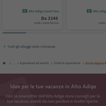
Alto Adige Guest Pass
Alto Adi
Da
324
€
notte / ospiti IVA incl.
notte /
Tutti gli alloggi nelle vicinanze
...
Esperienze ed eventi
Tutte le esperienze
Guida Alpina 
Idee per le tue vacanze in Alto Adige
Con la newsletter dell’Alto Adige ricevi consigli per le
tue vacanze, eventi da non perdere e ricette tipiche.