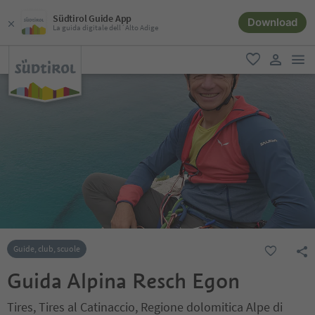
Südtirol Guide App
Download
La guida digitale dell´Alto Adige
men
favoriti
user lin
Guide, club, scuole
Guida Alpina Resch Egon
Tires, Tires al Catinaccio, Regione dolomitica Alpe di