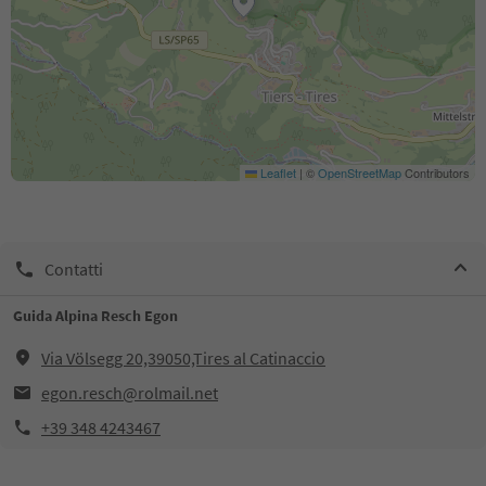
Leaflet
|
©
OpenStreetMap
Contributors
Contatti
Guida Alpina Resch Egon
Via Völsegg 20,39050,Tires al Catinaccio
egon.resch@rolmail.net
+39 348 4243467